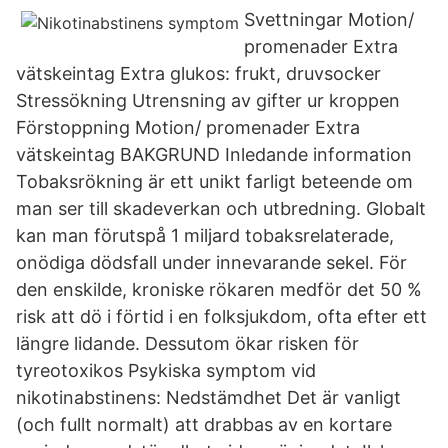
Svettningar Motion/
promenader Extra
vätskeintag Extra glukos: frukt, druvsocker
Stressökning Utrensning av gifter ur kroppen
Förstoppning Motion/ promenader Extra
vätskeintag BAKGRUND Inledande information
Tobaksrökning är ett unikt farligt beteende om
man ser till skadeverkan och utbredning. Globalt
kan man förutspå 1 miljard tobaksrelaterade,
onödiga dödsfall under innevarande sekel. För
den enskilde, kroniske rökaren medför det 50 %
risk att dö i förtid i en folksjukdom, ofta efter ett
längre lidande. Dessutom ökar risken för
tyreotoxikos Psykiska symptom vid
nikotinabstinens: Nedstämdhet Det är vanligt
(och fullt normalt) att drabbas av en kortare